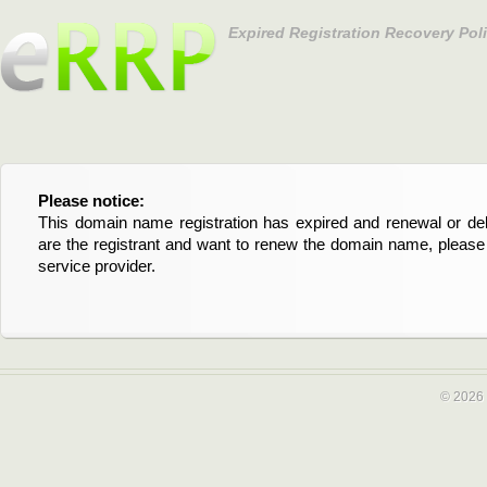
Expired Registration Recovery Pol
Please notice:
Bitte beachten Sie:
This domain name registration has expired and renewal or dele
Diese Domainregistrierung ist abgelaufen und die Verläng
are the registrant and want to renew the domain name, please 
Domain stehen an. Wenn Sie der Registrant sind und di
service provider.
verlängern möchten, kontaktieren Sie bitte Ihren Service-Provid
© 2026