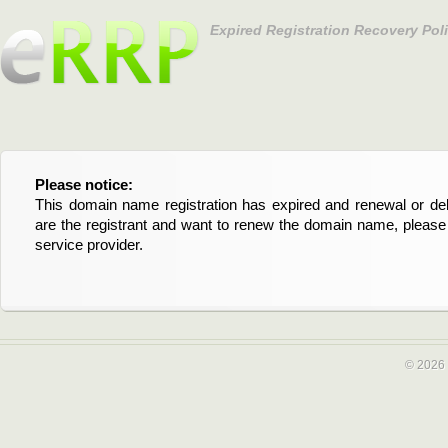
Expired Registration Recovery Pol
Please notice:
Bitte beachten Sie:
This domain name registration has expired and renewal or dele
Diese Domainregistrierung ist abgelaufen und die Verläng
are the registrant and want to renew the domain name, please 
Domain stehen an. Wenn Sie der Registrant sind und di
service provider.
verlängern möchten, kontaktieren Sie bitte Ihren Service-Provid
© 2026