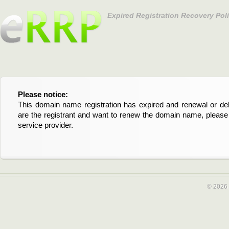
Expired Registration Recovery Pol
Please notice:
Bitte beachten Sie:
This domain name registration has expired and renewal or dele
Diese Domainregistrierung ist abgelaufen und die Verläng
are the registrant and want to renew the domain name, please 
Domain stehen an. Wenn Sie der Registrant sind und di
service provider.
verlängern möchten, kontaktieren Sie bitte Ihren Service-Provid
© 2026