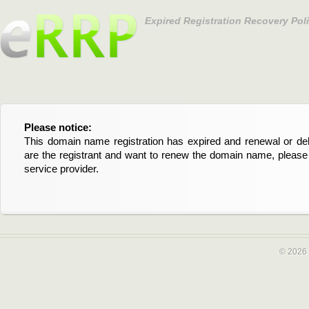
Expired Registration Recovery Pol
Please notice:
Bitte beachten Sie:
This domain name registration has expired and renewal or dele
Diese Domainregistrierung ist abgelaufen und die Verläng
are the registrant and want to renew the domain name, please 
Domain stehen an. Wenn Sie der Registrant sind und di
service provider.
verlängern möchten, kontaktieren Sie bitte Ihren Service-Provid
© 2026