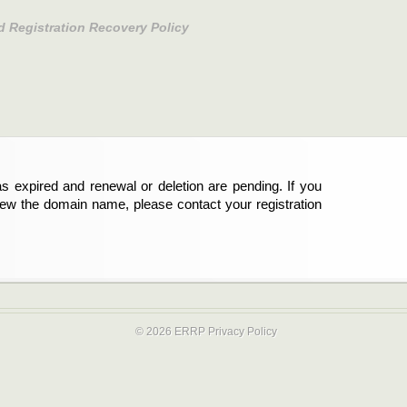
d Registration Recovery Policy
s expired and renewal or deletion are pending. If you
abgelaufen und die Verlängerung oder Löschung der
new the domain name, please contact your registration
er Registrant sind und die Domainregistrierung
ie bitte Ihren Service-Provider.
© 2026 ERRP
Privacy Policy