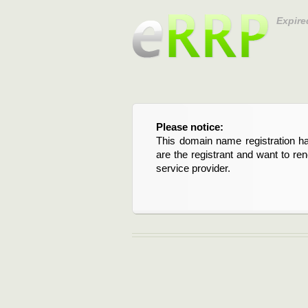
Expire
Please notice:
Bitte beachten Sie:
This domain name registration ha
Diese Domainregistrierung ist 
are the registrant and want to re
Domain stehen an. Wenn Sie d
service provider.
verlängern möchten, kontaktieren S